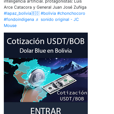
inteligencia artificial. protagonistas: Luis
Arce Catacora y General Juan José Zuñiga
#lapaz_bolivia🇧🇴
#bolivia
#chonchocoro
#fondoindigena
♬ sonido original - JC
Mouse