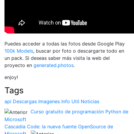
Puedes acceder a todas las fotos desde Google Play
100k Models
, buscar por foto o descargarte todo en
un pack. Si deseas saber más visita la web del
proyecto en
generated.photos
.
enjoy!
Tags
api
Descargas
Imagenes
Info Util
Noticias
Curso gratuito de programación Python de
Microsoft
Cascadia Code: la nueva fuente OpenSource de
Microsoft