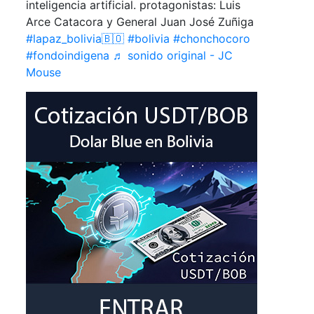
inteligencia artificial. protagonistas: Luis
Arce Catacora y General Juan José Zuñiga
#lapaz_bolivia🇧🇴
#bolivia
#chonchocoro
#fondoindigena
♬ sonido original - JC
Mouse