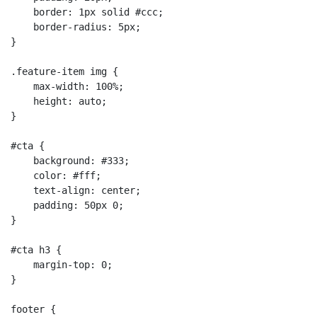
    border: 1px solid #ccc;

    border-radius: 5px;

}

.feature-item img {

    max-width: 100%;

    height: auto;

}

#cta {

    background: #333;

    color: #fff;

    text-align: center;

    padding: 50px 0;

}

#cta h3 {

    margin-top: 0;

}

footer {
