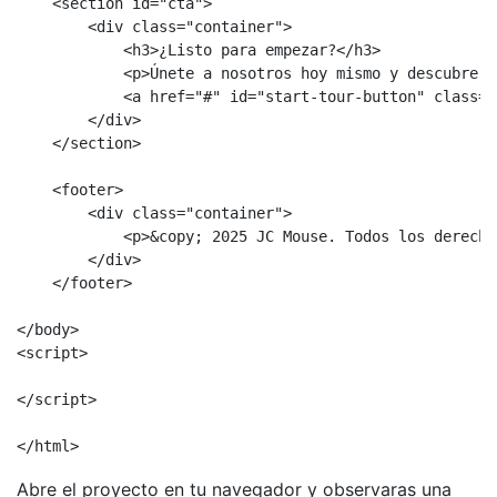
    <section id="cta">

        <div class="container">

            <h3>¿Listo para empezar?</h3>

            <p>Únete a nosotros hoy mismo y descubre l
            <a href="#" id="start-tour-button" class="
        </div>

    </section>

    <footer>

        <div class="container">

            <p>&copy; 2025 JC Mouse. Todos los derecho
        </div>

    </footer>

</body>

<script>

</script>

</html>
Abre el proyecto en tu navegador y observaras una