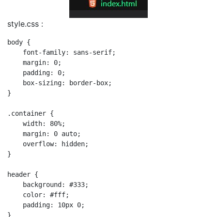
style.css :
body {

    font-family: sans-serif;

    margin: 0;

    padding: 0;

    box-sizing: border-box;

}

.container {

    width: 80%;

    margin: 0 auto;

    overflow: hidden;

}

header {

    background: #333;

    color: #fff;

    padding: 10px 0;

}
