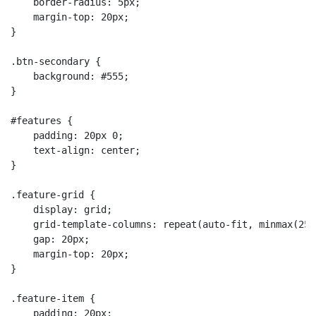
    border-radius: 5px;

    margin-top: 20px;

}

.btn-secondary {

    background: #555;

}

#features {

    padding: 20px 0;

    text-align: center;

}

.feature-grid {

    display: grid;

    grid-template-columns: repeat(auto-fit, minmax(250
    gap: 20px;

    margin-top: 20px;

}

.feature-item {

    padding: 20px;
