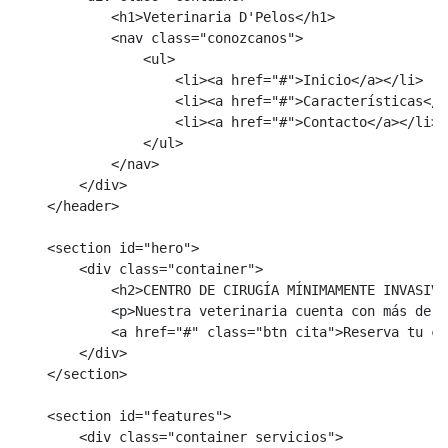
            <h1>Veterinaria D'Pelos</h1>

            <nav class="conozcanos">

                <ul>

                    <li><a href="#">Inicio</a></li>

                    <li><a href="#">Características</a>
                    <li><a href="#">Contacto</a></li>

                </ul>

            </nav>

        </div>

    </header>

    <section id="hero">

        <div class="container">

            <h2>CENTRO DE CIRUGÍA MÍNIMAMENTE INVASIVA
            <p>Nuestra veterinaria cuenta con más de t
            <a href="#" class="btn cita">Reserva tu cit
        </div>

    </section>

    <section id="features">

        <div class="container servicios">
