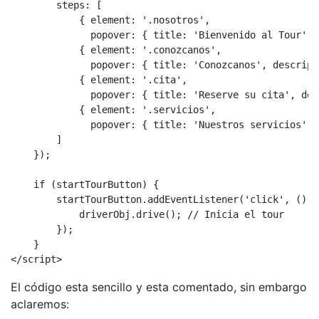
        steps: [

            { element: '.nosotros', 

              popover: { title: 'Bienvenido al Tour', 
            { element: '.conozcanos', 

              popover: { title: 'Conozcanos', descript
            { element: '.cita', 

              popover: { title: 'Reserve su cita', des
            { element: '.servicios', 

              popover: { title: 'Nuestros servicios', 
        ]

    });    

    if (startTourButton) {

        startTourButton.addEventListener('click', () =>
            driverObj.drive(); // Inicia el tour

        });

    } 

</script>
El código esta sencillo y esta comentado, sin embargo
aclaremos: