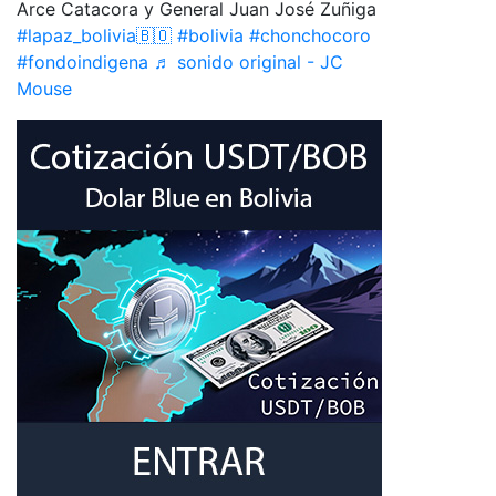
Arce Catacora y General Juan José Zuñiga
#lapaz_bolivia🇧🇴
#bolivia
#chonchocoro
#fondoindigena
♬ sonido original - JC
Mouse