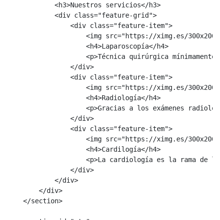
            <h3>Nuestros servicios</h3>

            <div class="feature-grid">

                <div class="feature-item">

                    <img src="https://ximg.es/300x200/
                    <h4>Laparoscopía</h4>

                    <p>Técnica quirúrgica mínimamente 
                </div>

                <div class="feature-item">

                    <img src="https://ximg.es/300x200/
                    <h4>Radiología</h4>

                    <p>Gracias a los exámenes radiológ
                </div>

                <div class="feature-item">

                    <img src="https://ximg.es/300x200/
                    <h4>Cardilogía</h4>

                    <p>La cardiología es la rama de la
                </div>

            </div>

        </div>

    </section>
