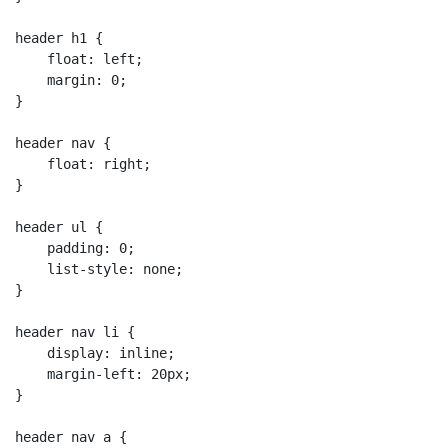
header h1 {

    float: left;

    margin: 0;

}

header nav {

    float: right;

}

header ul {

    padding: 0;

    list-style: none;

}

header nav li {

    display: inline;

    margin-left: 20px;

}

header nav a {
