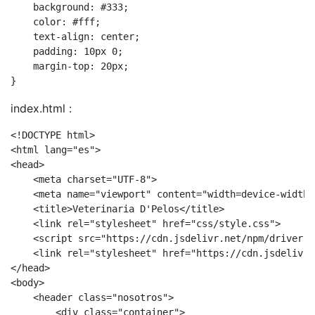
    background: #333;

    color: #fff;

    text-align: center;

    padding: 10px 0;

    margin-top: 20px;

}
index.html :
<!DOCTYPE html>

<html lang="es">

<head>

    <meta charset="UTF-8">

    <meta name="viewport" content="width=device-width,
    <title>Veterinaria D'Pelos</title>

    <link rel="stylesheet" href="css/style.css">       
    <script src="https://cdn.jsdelivr.net/npm/driver.j
    <link rel="stylesheet" href="https://cdn.jsdelivr.
</head>

<body>

    <header class="nosotros">

        <div class="container">
