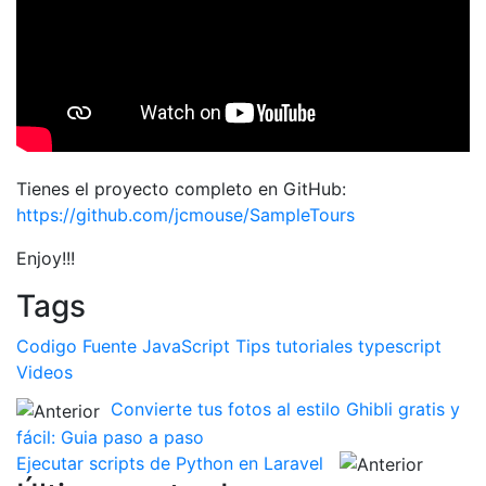
Tienes el proyecto completo en GitHub:
https://github.com/jcmouse/SampleTours
Enjoy!!!
Tags
Codigo Fuente
JavaScript
Tips
tutoriales
typescript
Videos
Convierte tus fotos al estilo Ghibli gratis y
fácil: Guia paso a paso
Ejecutar scripts de Python en Laravel