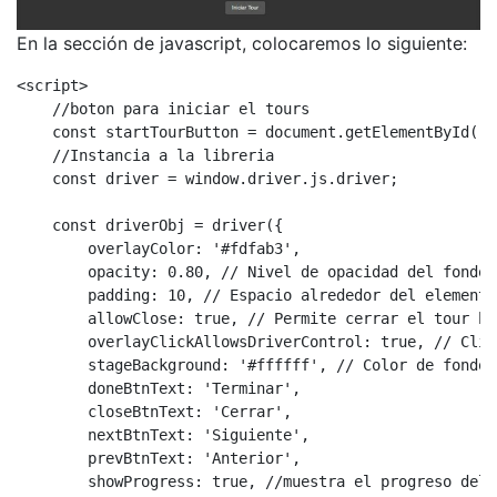
En la sección de javascript, colocaremos lo siguiente:
<script>

    //boton para iniciar el tours

    const startTourButton = document.getElementById('s
    //Instancia a la libreria

    const driver = window.driver.js.driver;

    const driverObj = driver({              

        overlayColor: '#fdfab3',

        opacity: 0.80, // Nivel de opacidad del fondo

        padding: 10, // Espacio alrededor del elemento
        allowClose: true, // Permite cerrar el tour ha
        overlayClickAllowsDriverControl: true, // Clic
        stageBackground: '#ffffff', // Color de fondo 
        doneBtnText: 'Terminar',        

        closeBtnText: 'Cerrar',

        nextBtnText: 'Siguiente',

        prevBtnText: 'Anterior',        

        showProgress: true, //muestra el progreso del t