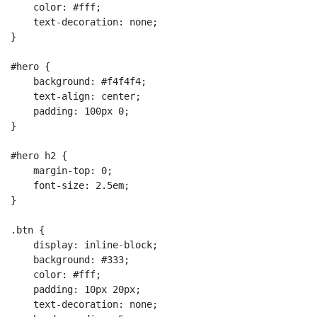
    color: #fff;

    text-decoration: none;

}

#hero {

    background: #f4f4f4;

    text-align: center;

    padding: 100px 0;

}

#hero h2 {

    margin-top: 0;

    font-size: 2.5em;

}

.btn {

    display: inline-block;

    background: #333;

    color: #fff;

    padding: 10px 20px;

    text-decoration: none;
