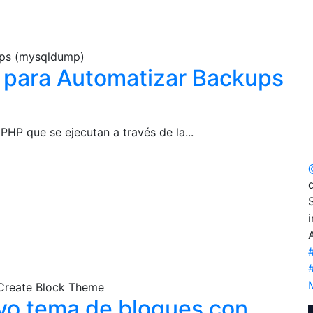
ups (mysqldump)
 para Automatizar Backups
P que se ejecutan a través de la...
i
 Create Block Theme
vo tema de bloques con