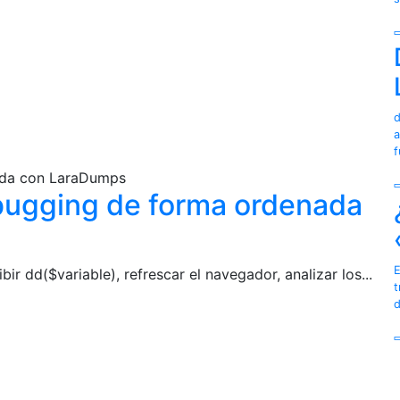
d
a
f
nada con LaraDumps
ebugging de forma ordenada
E
ibir dd($variable), refrescar el navegador, analizar los...
t
d