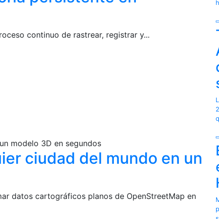
h
oceso continuo de rastrear, registrar y...
L
2
q
n un modelo 3D en segundos
ier ciudad del mundo en un
mar datos cartográficos planos de OpenStreetMap en
M
p
s