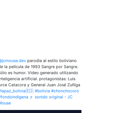
@jcmouse.dev
parodia al estilo boliviano
de la película de 1993 Sangre por Sangre.
Sólo es humor. Video generado utilizando
nteligencia artificial. protagonistas: Luis
Arce Catacora y General Juan José Zuñiga
#lapaz_bolivia🇧🇴
#bolivia
#chonchocoro
#fondoindigena
♬ sonido original - JC
Mouse