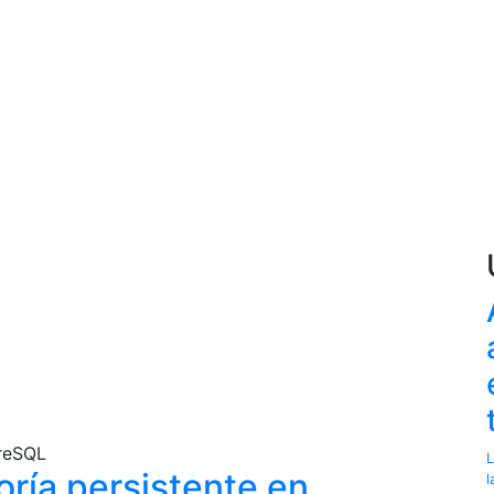
greSQL
L
ría persistente en
l