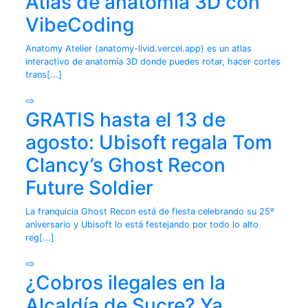
Atlas de anatomía 3D con
VibeCoding
Anatomy Atelier (anatomy-livid.vercel.app) es un atlas
interactivo de anatomía 3D donde puedes rotar, hacer cortes
trans[...]
⇨
GRATIS hasta el 13 de
agosto: Ubisoft regala Tom
Clancy’s Ghost Recon
Future Soldier
La franquicia Ghost Recon está de fiesta celebrando su 25º
aniversario y Ubisoft lo está festejando por todo lo alto
reg[...]
⇨
¿Cobros ilegales en la
Alcaldía de Sucre? Ya