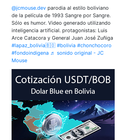
@jcmouse.dev
parodia al estilo boliviano
de la película de 1993 Sangre por Sangre.
Sólo es humor. Video generado utilizando
inteligencia artificial. protagonistas: Luis
Arce Catacora y General Juan José Zuñiga
#lapaz_bolivia🇧🇴
#bolivia
#chonchocoro
#fondoindigena
♬ sonido original - JC
Mouse