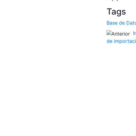
Tags
Base de Dat
I
de importac