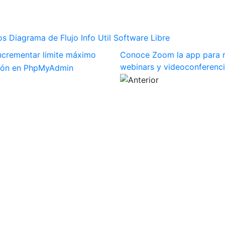
os
Diagrama de Flujo
Info Util
Software Libre
ncrementar limite máximo
Conoce Zoom la app para r
webinars y videoconferenc
ión en PhpMyAdmin