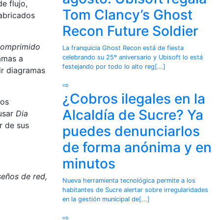
 flujo,
Tom Clancy’s Ghost
abricados
Recon Future Soldier
comprimido
La franquicia Ghost Recon está de fiesta
amas a
celebrando su 25º aniversario y Ubisoft lo está
festejando por todo lo alto reg[...]
ir diagramas
⇨
¿Cobros ilegales en la
Los
Alcaldía de Sucre? Ya
 usar
Dia
r de sus
puedes denunciarlos
de forma anónima y en
minutos
seños de red,
Nueva herramienta tecnológica permite a los
habitantes de Sucre alertar sobre irregularidades
en la gestión municipal de[...]
⇨