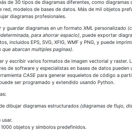
s de 30 tipos de diagramas diferentes, como diagramas de
 red, modelos de bases de datos. Más de mil objetos pref
ujar diagramas profesionales.
r y guardar diagramas en un formato
XML
personalizado
(
determinada, para ahorrar espacio)
, puede exportar diagr
tos, incluidos EPS, SVG, XFIG, WMF y PNG, y puede imprim
os que abarcan multiples paginas)
.
r y escribir varios formatos de imagen vectorial y raster. 
res de software y especialistas en bases de datos pueden
rramienta
CASE
para generar esqueletos de código a parti
puede ser programado y extendido usando Python.
as:
de dibujar diagramas estructurados
(diagramas de flujo, di
 usar.
1000 objetos y símbolos predefinidos.