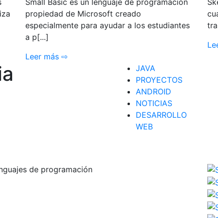
s
Small Basic es un lenguaje de programación
Sk
iza
propiedad de Microsoft creado
cua
especialmente para ayudar a los estudiantes
tra
a p[...]
Le
Leer más ⇨
ia
JAVA
PROYECTOS
ANDROID
NOTICIAS
DESARROLLO
WEB
lenguajes de programación