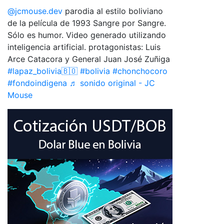
@jcmouse.dev
parodia al estilo boliviano
de la película de 1993 Sangre por Sangre.
Sólo es humor. Video generado utilizando
inteligencia artificial. protagonistas: Luis
Arce Catacora y General Juan José Zuñiga
#lapaz_bolivia🇧🇴
#bolivia
#chonchocoro
#fondoindigena
♬ sonido original - JC
Mouse