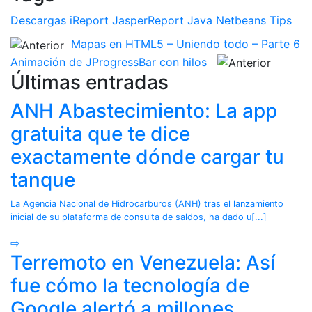
16 
System
.
out
.
println
(
"Reporte creado en formato JPG"
);
17 
}
Descargas
iReport
JasperReport
Java
Netbeans
Tips
18 
catch
(
IOException
 ex
) {
19 
System
.
err
.
println
(
"Error IOException: "
+
 ex
.
getMessage
() );
Mapas en HTML5 – Uniendo todo – Parte 6
20 
}
Animación de JProgressBar con hilos
21 
catch
(
JRException ex
)
Últimas entradas
22 
{
23 
System
.
err
.
println
(
"Error iReport: "
+
 ex
.
getMessage
() );
ANH Abastecimiento: La app
24 
}
25 
}
gratuita que te dice
exactamente dónde cargar tu
tanque
La Agencia Nacional de Hidrocarburos (ANH) tras el lanzamiento
inicial de su plataforma de consulta de saldos, ha dado u[...]
⇨
Terremoto en Venezuela: Así
fue cómo la tecnología de
Google alertó a millones