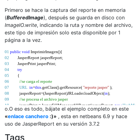
29 
}
30 
}
Primero se hace la captura del reporte en memoria
31 
}
(
BufferedImage
), después se guarda en disco con
ImageIO.write
, indicando la ruta y nombre del archivo,
este tipo de impresión solo esta disponible por 1
página a la vez.
01 
public
void
ImprimirImagen
(){
02 
        JasperReport jasperReport
;
03 
        JasperPrint jasperPrint
;
04 
try
05 
{
06 
//se carga el reporte
07 
URL
in
=
this
.
getClass
().
getResource
(
"reporte.jasper"
);
08 
          jasperReport
=(
JasperReport
)
JRLoader
.
loadObject
(
in
);
09 
//se procesa el archivo jasper
10 
          jasperPrint 
=
 JasperFillManager
.
fillReport
(
jasperReport
,
new
HashMap
(
o.O eso es todo, bájate el ejemplo completo en este
11 
//impresion de reporte en imagen
«
enlace canchero
:)»
, esta en netbeans 6.9 y hace
12 
// parametros: jasperPrint , Pagina , Zoom
13 
uso de JasperReport en su versión 3.7.2
BufferedImage
 bufferedImage 
= (
BufferedImage
)
 JasperPrintManager
.
p
14 
//se escribe imagen en disco en formato JPG y en la direccion indicada
Tags
15 
ImageIO
.
write
(
bufferedImage
,
"jpg"
,
new
File
(
"e:/temporal/reportecanc