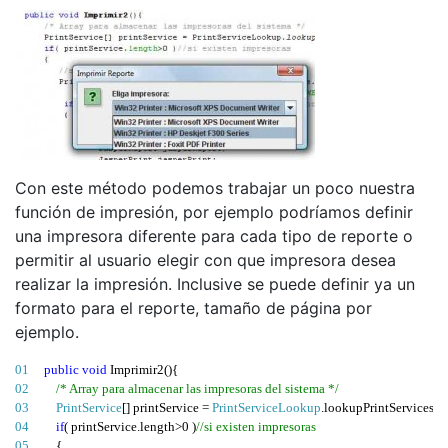
14 
}
15 
catch
(
JRException ex
)
16 
{
17 
System
.
err
.
println
(
"Error iReport: "
+
 ex
.
getMessage
() );
18 
}
19 
}
Con este método podemos trabajar un poco nuestra
función de impresión, por ejemplo podríamos definir
una impresora diferente para cada tipo de reporte o
permitir al usuario elegir con que impresora desea
realizar la impresión. Inclusive se puede definir ya un
formato para el reporte, tamaño de página por
ejemplo.
01 
public
void
Imprimir2
(){
02 
/* Array para almacenar las impresoras del sistema */
03 
PrintService
[]
 printService 
=
PrintServiceLookup
.
lookupPrintServices
(
n
04 
if
(
 printService
.
length
>
0
)
//si existen impresoras
05 
{