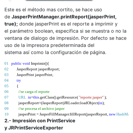
Este es el método mas cortito, se hace uso
de
JasperPrintManager.printReport(jasperPrint,
true);
donde jasperPrint es el reporte a imprimir y
el parámetro boolean, especifica si se muestra o no la
ventana de dialogo de impresión. Por defecto se hace
uso de la impresora predeterminada del
sistema así como la configuración de página.
01 
public
void
Imprimir
(){
02 
        JasperReport jasperReport
;
03 
        JasperPrint jasperPrint
;
04 
try
05 
{
06 
//se carga el reporte
07 
URL
in
=
this
.
getClass
().
getResource
(
"reporte.jasper"
);
08 
          jasperReport
=(
JasperReport
)
JRLoader
.
loadObject
(
in
);
09 
//se procesa el archivo jasper
10 
          jasperPrint 
=
 JasperFillManager
.
fillReport
(
jasperReport
,
new
HashMap
(
11 
2.- Impresión con PrintService
//impresion de reporte
12 
// TRUE: muestra la ventana de dialogo "preferencias de impresion"
y JRPrintServiceExporter
13 
          JasperPrintManager
.
printReport
(
jasperPrint
,
 true
);