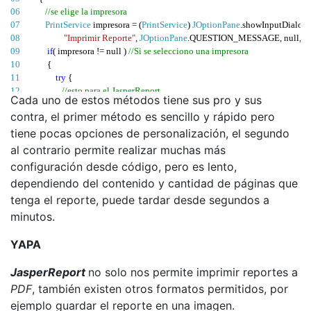
06 
//se elige la impresora
07 
PrintService
 impresora 
= (
PrintService
)
JOptionPane
.
showInputDialog
(
08 
"Imprimir Reporte"
,
JOptionPane
.
QUESTION_MESSAGE
,
 null
,
 p
09 
if
(
 impresora 
!=
 null 
)
//Si se selecciono una impresora
10 
{
11 
try
{
12 
//esto para el JasperReport
Cada uno de estos métodos tiene sus pro y sus
13 
                   JasperReport jasperReport
;
contra, el primer método es sencillo y rápido pero
14 
                   JasperPrint jasperPrint
;
15 
//se carga el reporte
tiene pocas opciones de personalización, el segundo
16 
URL
in
=
this
.
getClass
().
getResource
(
"reporte.jasper"
);
al contrario permite realizar muchas más
17 
                   jasperReport 
= (
JasperReport
)
 JRLoader
.
loadObject
(
in
);
configuración desde código, pero es lento,
18 
//se procesa el archivo jasper
dependiendo del contenido y cantidad de páginas que
19 
                   jasperPrint 
=
 JasperFillManager
.
fillReport
(
jasperReport
,
new
Has
20 
//se manda a la impresora
tenga el reporte, puede tardar desde segundos a
21 
                   JRPrintServiceExporter jrprintServiceExporter 
=
new
JRPrintServi
minutos.
22 
                   jrprintServiceExporter
.
setParameter
(
JRExporterParameter
.
JASPER
23 
                   jrprintServiceExporter
.
setParameter
(
JRPrintServiceExporterParame
YAPA
24 
                   jrprintServiceExporter
.
setParameter
(
JRPrintServiceExporterParame
25 
                   jrprintServiceExporter
.
exportReport
();
JasperReport
no solo nos permite imprimir reportes a
26 
}
catch
(
JRException ex
) {
PDF
, también existen otros formatos permitidos, por
27 
System
.
err
.
println
(
"Error JRException: "
+
 ex
.
getMessage
());
28 
}
ejemplo guardar el reporte en una imagen.