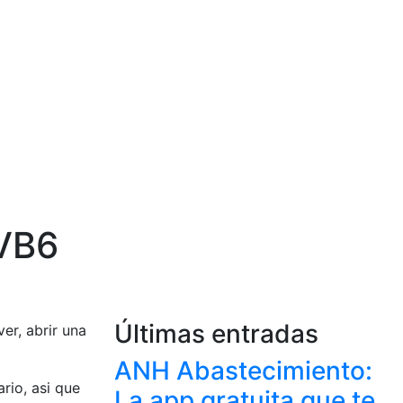
 VB6
Últimas entradas
er, abrir una
ANH Abastecimiento:
rio, asi que
La app gratuita que te