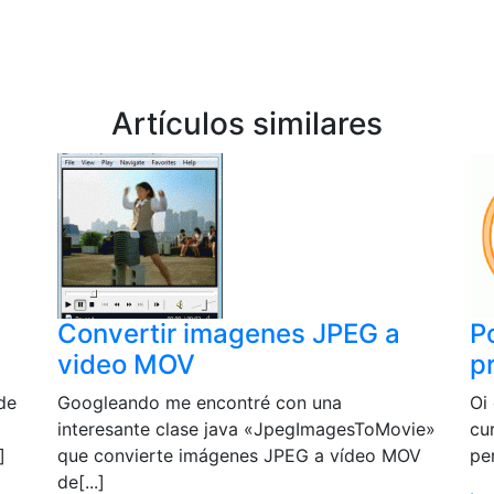
Artículos similares
Convertir imagenes JPEG a
P
video MOV
p
de
Googleando me encontré con una
Oi
interesante clase java «JpegImagesToMovie»
cu
]
que convierte imágenes JPEG a vídeo MOV
per
de[...]