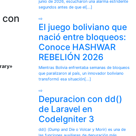
junio de 2026, escucharon una alarma estridente
segundos antes de que el[...]
 con
⇨
El juego boliviano que
nació entre bloqueos:
Conoce HASHWAR
REBELIÓN 2026
brary»
Mientras Bolivia enfrentaba semanas de bloqueos
que paralizaron al país, un innovador boliviano
transformó esa situación[...]
⇨
Depuracion con dd()
de Laravel en
CodeIgniter 3
dd() (Dump and Die o Volcar y Morir) es una de
las funciones auxiliares de depuración más