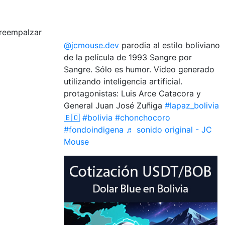
reempalzar
@jcmouse.dev
parodia al estilo boliviano
de la película de 1993 Sangre por
Sangre. Sólo es humor. Video generado
utilizando inteligencia artificial.
protagonistas: Luis Arce Catacora y
General Juan José Zuñiga
#lapaz_bolivia
🇧🇴
#bolivia
#chonchocoro
#fondoindigena
♬ sonido original - JC
Mouse