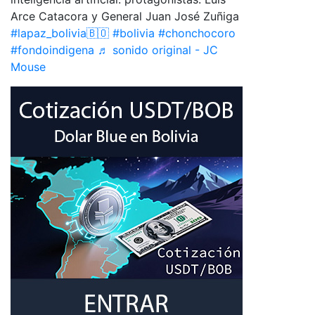
Arce Catacora y General Juan José Zuñiga
#lapaz_bolivia🇧🇴
#bolivia
#chonchocoro
#fondoindigena
♬ sonido original - JC
Mouse