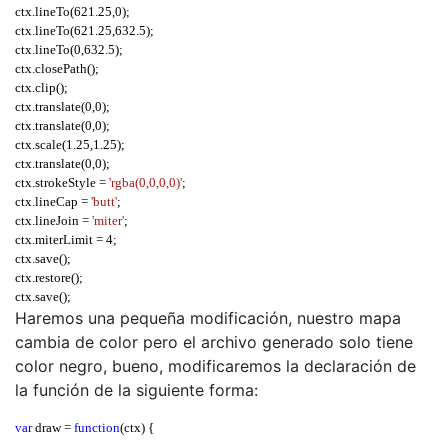
ctx
.
lineTo
(
621.25
,
0
);
ctx
.
lineTo
(
621.25
,
632.5
);
ctx
.
lineTo
(
0
,
632.5
);
ctx
.
closePath
();
ctx
.
clip
();
ctx
.
translate
(
0
,
0
);
ctx
.
translate
(
0
,
0
);
ctx
.
scale
(
1.25
,
1.25
);
ctx
.
translate
(
0
,
0
);
ctx
.
strokeStyle 
=
'rgba(0,0,0,0)'
;
ctx
.
lineCap 
=
'butt'
;
ctx
.
lineJoin 
=
'miter'
;
ctx
.
miterLimit 
=
4
;
ctx
.
save
();
ctx
.
restore
();
ctx
.
save
();
ctx
Haremos una pequeña modificación, nuestro mapa
.
fillStyle 
=
"#000000"
;
ctx
.
strokeStyle 
=
"rgba(0, 0, 0, 0)"
;
cambia de color pero el archivo generado solo tiene
ctx
.
translate
(
0
,
506
);
color negro, bueno, modificaremos la declaración de
ctx
.
scale
(
0.1
,-
0.1
);
la función de la siguiente forma:
ctx
.
save
();
ctx
.
beginPath
();
var
 draw 
=
function
(
ctx
) {
ctx
.
moveTo
(
1781
,
4975
);