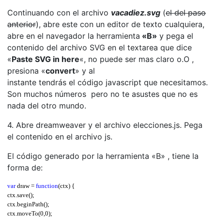
Continuando con el archivo
vacadiez.svg
(
el del paso
anterior
), abre este con un editor de texto cualquiera,
abre en el navegador la herramienta
«B»
y pega el
contenido del archivo SVG en el textarea que dice
«
Paste SVG in here
«, no puede ser mas claro o.O ,
presiona «
convert
» y al
instante tendrás el código javascript que necesitamos.
Son muchos números pero no te asustes que no es
nada del otro mundo.
4. Abre dreamweaver y el archivo elecciones.js. Pega
el contenido en el archivo js.
El código generado por la herramienta «B» , tiene la
forma de:
var
 draw 
=
function
(
ctx
) {
ctx
.
save
();
ctx
.
beginPath
();
ctx
.
moveTo
(
0
,
0
);