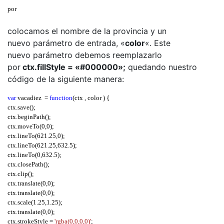
ctx
.
bezierCurveTo
(
1746
,
4951
,
1709
,
4928
,
1699
,
4925
);
por

...
ctx
.
bezierCurveTo
(
1886
,
5033
,
1868
,
5036
,
1781
,
4975
);
var
 vacadiez  
=
function
(
ctx 
,
 color 
) {
ctx
.
closePath
();
colocamos el nombre de la provincia y un
ctx
.
fill
();
nuevo parámetro de entrada, «
color
«. Este
ctx
.
stroke
();
nuevo parámetro debemos reemplazarlo
ctx
.
restore
();
por
ctx.fillStyle = «#000000»;
quedando nuestro
ctx
.
restore
();
ctx
.
restore
();
código de la siguiente manera:
};
var
 vacadiez  
=
function
(
ctx 
,
 color 
) {
ctx
.
save
();
ctx
.
beginPath
();
ctx
.
moveTo
(
0
,
0
);
ctx
.
lineTo
(
621.25
,
0
);
ctx
.
lineTo
(
621.25
,
632.5
);
ctx
.
lineTo
(
0
,
632.5
);
ctx
.
closePath
();
ctx
.
clip
();
ctx
.
translate
(
0
,
0
);
ctx
.
translate
(
0
,
0
);
ctx
.
scale
(
1.25
,
1.25
);
ctx
.
translate
(
0
,
0
);
ctx
.
strokeStyle 
=
'rgba(0,0,0,0)'
;