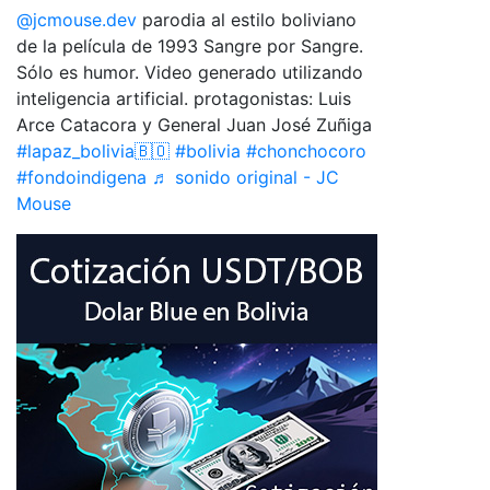
@jcmouse.dev
parodia al estilo boliviano
de la película de 1993 Sangre por Sangre.
Sólo es humor. Video generado utilizando
inteligencia artificial. protagonistas: Luis
Arce Catacora y General Juan José Zuñiga
#lapaz_bolivia🇧🇴
#bolivia
#chonchocoro
#fondoindigena
♬ sonido original - JC
Mouse