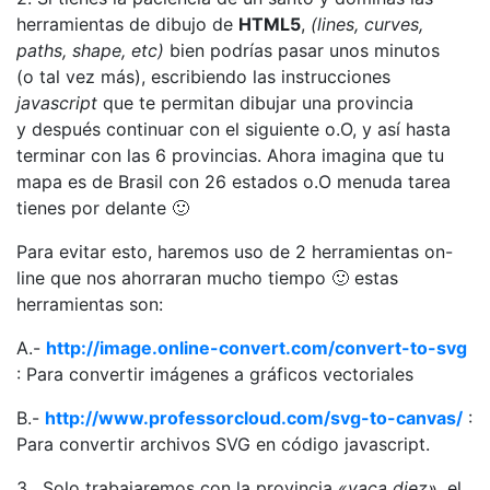
herramientas de dibujo de
HTML5
,
(lines, curves,
paths, shape, etc)
bien podrías pasar unos minutos
(o tal vez más), escribiendo las instrucciones
javascript
que te permitan dibujar una provincia
y después continuar con el siguiente o.O, y así hasta
terminar con las 6 provincias. Ahora imagina que tu
mapa es de Brasil con 26 estados o.O menuda tarea
tienes por delante 🙂
Para evitar esto, haremos uso de 2 herramientas on-
line que nos ahorraran mucho tiempo 🙂 estas
herramientas son:
A.-
http://image.online-convert.com/convert-to-svg
: Para convertir imágenes a gráficos vectoriales
B.-
http://www.professorcloud.com/svg-to-canvas/
:
Para convertir archivos SVG en código javascript.
3. Solo trabajaremos con la provincia
«vaca diez»
, el