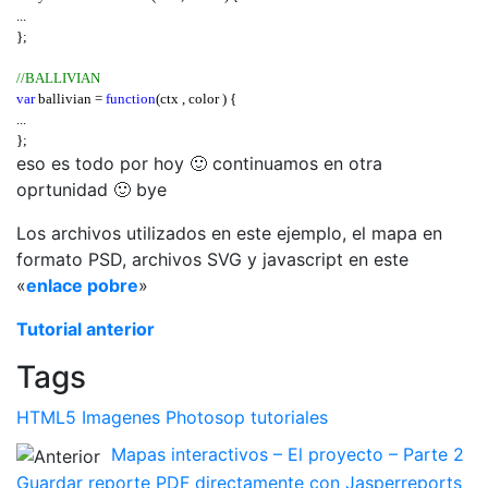
};
...
};
//BALLIVIAN
var
 ballivian 
=
function
(
ctx 
,
 color 
) {
...
};
eso es todo por hoy 🙂 continuamos en otra
//ITENEZ
oprtunidad 🙂 bye
var
 itenez 
=
function
(
 ctx
,
  color 
) {
...
Los archivos utilizados en este ejemplo, el mapa en
};
formato PSD, archivos SVG y javascript en este
«
enlace pobre
»
//MOXOS
var
 moxos  
=
function
(
 ctx
,
 color 
) {
...
Tutorial anterior
};
Tags
/*=========== P R O V I N C I A S : END===========*/
HTML5
Imagenes
Photosop
tutoriales
Mapas interactivos – El proyecto – Parte 2
Guardar reporte PDF directamente con Jasperreports