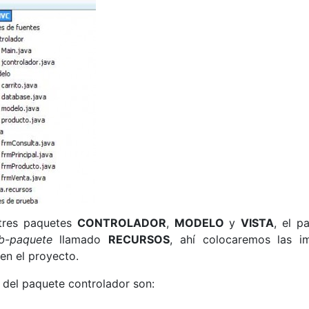
tres paquetes
CONTROLADOR
,
MODELO
y
VISTA
, el p
b-paquete
llamado
RECURSOS
, ahí colocaremos las 
 en el proyecto.
 del paquete controlador son: