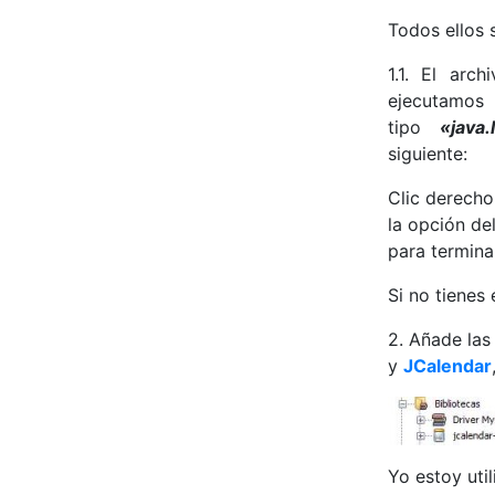
Todos ellos 
1.1. El archi
ejecutam
tipo
«java
siguiente:
Clic derecho
la opción de
para terminar
Si no tienes 
2. Añade las
y
JCalendar
Yo estoy uti