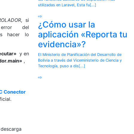
utilizadas en Laravel, Esta fu[...]
⇨
ROLADOR
, si
¿Cómo usar la
error del
aplicación «Reporta tu
s hacer lo
evidencia»?
ecutar»
y en
El Ministerio de Planificación del Desarrollo de
dor.main»
,
Bolivia a través del Viceministerio de Ciencia y
Tecnología, puso a dis[...]
⇨
 Conector
cial.
u descarga