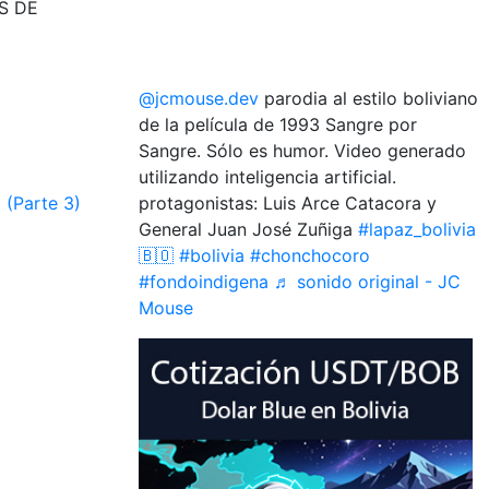
AS DE
@jcmouse.dev
parodia al estilo boliviano
de la película de 1993 Sangre por
Sangre. Sólo es humor. Video generado
utilizando inteligencia artificial.
 (Parte 3)
protagonistas: Luis Arce Catacora y
General Juan José Zuñiga
#lapaz_bolivia
🇧🇴
#bolivia
#chonchocoro
#fondoindigena
♬ sonido original - JC
Mouse