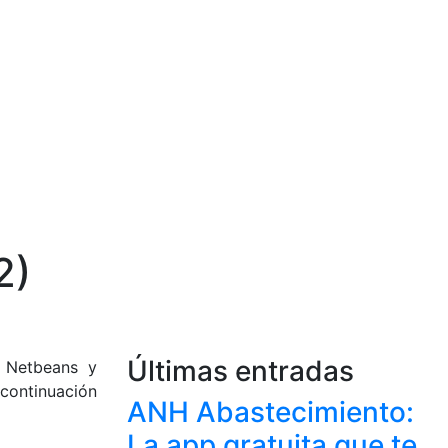
2)
Últimas entradas
s Netbeans y
 continuación
ANH Abastecimiento:
La app gratuita que te