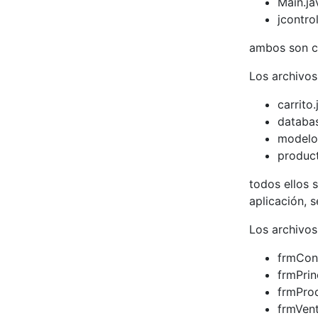
Main.ja
jcontro
ambos son c
Los archivos
carrito.
databas
modelo
product
todos ellos 
aplicación, 
Los archivos
frmCons
frmPrin
frmPro
frmVent