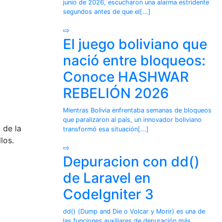
junio de 2026, escucharon una alarma estridente
segundos antes de que el[...]
⇨
El juego boliviano que
nació entre bloqueos:
Conoce HASHWAR
REBELIÓN 2026
Mientras Bolivia enfrentaba semanas de bloqueos
que paralizaron al país, un innovador boliviano
 de la
transformó esa situación[...]
los.
⇨
Depuracion con dd()
de Laravel en
CodeIgniter 3
dd() (Dump and Die o Volcar y Morir) es una de
las funciones auxiliares de depuración más