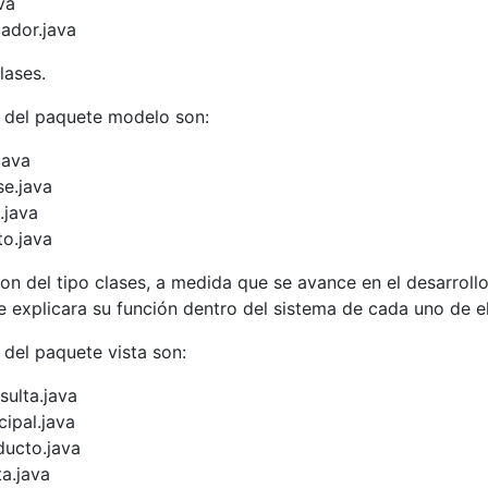
va
lador.java
lases.
 del paquete modelo son:
java
e.java
.java
o.java
son del tipo clases, a medida que se avance en el desarrollo
se explicara su función dentro del sistema de cada uno de el
 del paquete vista son:
ulta.java
cipal.java
ducto.java
a.java