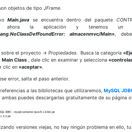
son objetos de tipo
JFrame
.
vo
Main.java
se encuentra dentro del paquete
CONT
os ahora la aplicación y tenemos un 
.lang.NoClassDefFoundError: almacenmvc/Main»
, debe
 sobre el proyecto ->
Propiedades
. Busca la categoría
«Ej
l
Main Class
, dale clic en examinar y selecciona
«controla
 clic en
«aceptar»
.
ese error, salta el paso anterior.
 referencias a las bibliotecas que utilizaremos,
MySQL JDBC
, ambas puedes descargarlas gratuitamente de su página ofi
lizando versiones viejas, no hay ningún problema en ello, t