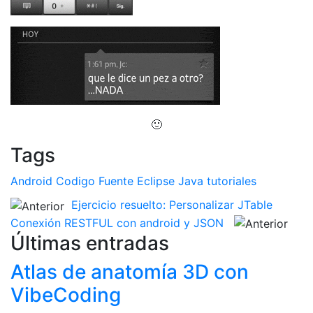
                      Toast
.
makeText
(
getApplicationContext
(),
"No se puede enviar, los 
}
}});
}
 @Override

public
boolean
onCreateOptionsMenu
(
Menu
 menu
) {
// Inflate the menu; this adds items to the action bar if it is present.
getMenuInflater
().
inflate
(
R
.
menu
.
main
,
 menu
);
return
 true
;
🙂
}
Tags
}
Android
Codigo Fuente
Eclipse
Java
tutoriales
Ejercicio resuelto: Personalizar JTable
Conexión RESTFUL con android y JSON
Últimas entradas
Atlas de anatomía 3D con
VibeCoding