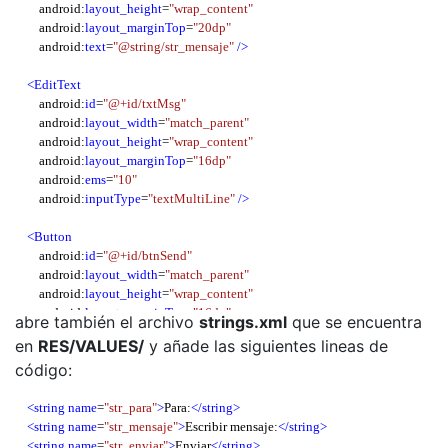
        android:
layout_height
=
"wrap_content"
        android:
layout_marginTop
=
"20dp"
        android:
text
=
"@string/str_mensaje"
/>
<EditText
        android:
id
=
"@+id/txtMsg"
        android:
layout_width
=
"match_parent"
        android:
layout_height
=
"wrap_content"
        android:
layout_marginTop
=
"16dp"
        android:
ems
=
"10"
        android:
inputType
=
"textMultiLine"
/>
<Button
        android:
id
=
"@+id/btnSend"
        android:
layout_width
=
"match_parent"
        android:
layout_height
=
"wrap_content"
        android:
layout_marginTop
=
"16dp"
abre también el archivo
strings.xml
que se encuentra
        android:
text
=
"@string/str_enviar"
/>
en
RES/VALUES/
y añade las siguientes lineas de
código:
</LinearLayout>
<string
name
=
"str_para"
>
Para:
</string>
<string
name
=
"str_mensaje"
>
Escribir mensaje:
</string>
<string
name
=
"str_enviar"
>
Enviar
</string>