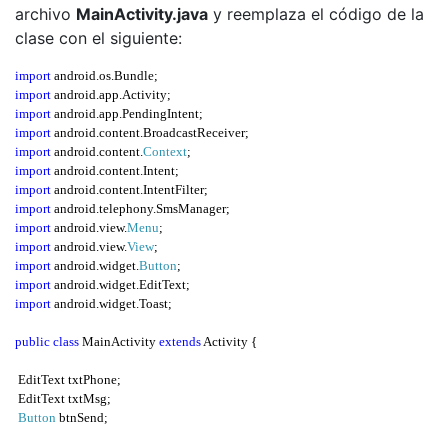
archivo
MainActivity.java
y reemplaza el código de la
clase con el siguiente:
import
 android
.
os
.
Bundle
;
import
 android
.
app
.
Activity
;
import
 android
.
app
.
PendingIntent
;
import
 android
.
content
.
BroadcastReceiver
;
import
 android
.
content
.
Context
;
import
 android
.
content
.
Intent
;
import
 android
.
content
.
IntentFilter
;
import
 android
.
telephony
.
SmsManager
;
import
 android
.
view
.
Menu
;
import
 android
.
view
.
View
;
import
 android
.
widget
.
Button
;
import
 android
.
widget
.
EditText
;
import
 android
.
widget
.
Toast
;
public class
 MainActivity 
extends
 Activity 
{
 EditText txtPhone
;
 EditText txtMsg
;
Button
 btnSend
;