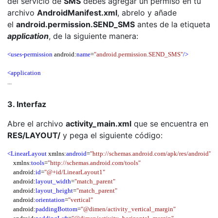
del servicio de
SMS
debes agregar un permiso en tu
archivo
AndroidManifest.xml
, abrelo y añade
el
android.permission.SEND_SMS
antes de la etiqueta
application
, de la siguiente manera:
<uses-permission
 android:
name
=
"android.permission.SEND_SMS"
/>
<application
...
3. Interfaz
Abre el archivo
activity_main.xml
que se encuentra en
RES/LAYOUT/
y pega el siguiente código:
<LinearLayout
 xmlns:
android
=
"http://schemas.android.com/apk/res/android"
    xmlns:
tools
=
"http://schemas.android.com/tools"
    android:
id
=
"@+id/LinearLayout1"
    android:
layout_width
=
"match_parent"
    android:
layout_height
=
"match_parent"
    android:
orientation
=
"vertical"
    android:
paddingBottom
=
"@dimen/activity_vertical_margin"