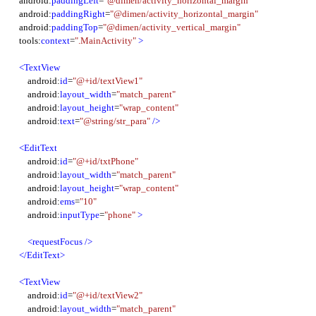
    android:
paddingLeft
=
"@dimen/activity_horizontal_margin"
    android:
paddingRight
=
"@dimen/activity_horizontal_margin"
    android:
paddingTop
=
"@dimen/activity_vertical_margin"
    tools:
context
=
".MainActivity"
>
<TextView
        android:
id
=
"@+id/textView1"
        android:
layout_width
=
"match_parent"
        android:
layout_height
=
"wrap_content"
        android:
text
=
"@string/str_para"
/>
<EditText
        android:
id
=
"@+id/txtPhone"
        android:
layout_width
=
"match_parent"
        android:
layout_height
=
"wrap_content"
        android:
ems
=
"10"
        android:
inputType
=
"phone"
>
<requestFocus />
</EditText>
<TextView
        android:
id
=
"@+id/textView2"
        android:
layout_width
=
"match_parent"