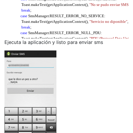
                   Toast
.
makeText
(
getApplicationContext
(),
"No se pudo enviar SMS"
,
 
break
;
case
 SmsManager
.
RESULT_ERROR_NO_SERVICE
:
                   Toast
.
makeText
(
getApplicationContext
(),
"Servicio no diponible"
,
 To
break
;
case
 SmsManager
.
RESULT_ERROR_NULL_PDU
:
                   Toast
.
makeText
(
getApplicationContext
(),
"PDU (Protocol Data Unit)
Ejecuta la aplicación y listo para enviar sms
break
;
case
 SmsManager
.
RESULT_ERROR_RADIO_OFF
:
                   Toast
.
makeText
(
getApplicationContext
(),
"Failed because radio was e
break
;
}
}
},
new
IntentFilter
(
"SMS_SENT"
));
                     SmsManager sms 
=
 SmsManager
.
getDefault
();
if
(
 txtPhone
.
getText
().
toString
().
length
()>
0
&&
                         txtMsg
.
getText
().
toString
().
length
()>
0
)
{
                      sms
.
sendTextMessage
(
 txtPhone
.
getText
().
toString
() ,
 null
,
 txtMsg
.
g
}
else
{