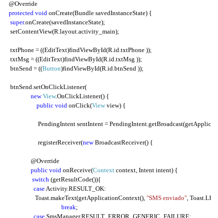
 @Override

protected
void
onCreate
(
Bundle savedInstanceState
) {
super
.
onCreate
(
savedInstanceState
);
setContentView
(
R
.
layout
.
activity_main
);
  txtPhone 
= ((
EditText
)
findViewById
(
R
.
id
.
txtPhone 
));
  txtMsg 
= ((
EditText
)
findViewById
(
R
.
id
.
txtMsg 
));
  btnSend 
= ((
Button
)
findViewById
(
R
.
id
.
btnSend 
));
  btnSend
.
setOnClickListener
(
new
View
.
OnClickListener
() {
public
void
onClick
(
View
 view
) {
                     PendingIntent sentIntent 
=
 PendingIntent
.
getBroadcast
(
getApplicat
registerReceiver
(
new
BroadcastReceiver
() {
                @Override

public
void
onReceive
(
Context
 context
,
 Intent intent
) {
switch
(
getResultCode
()){
case
 Activity
.
RESULT_OK
:
                   Toast
.
makeText
(
getApplicationContext
(),
"SMS enviado"
,
 Toast
.
LEN
break
;
case
 SmsManager
.
RESULT_ERROR_GENERIC_FAILURE
: