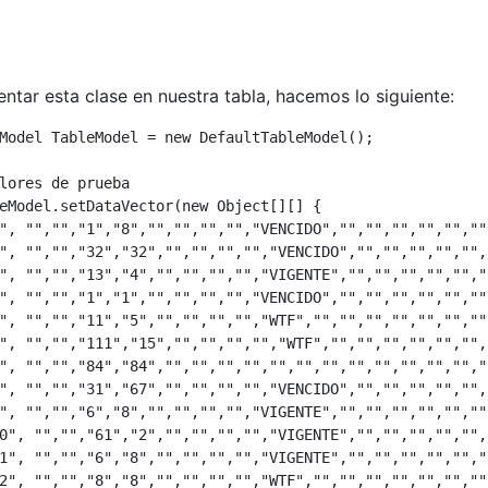
ntar esta clase en nuestra tabla, hacemos lo siguiente:
Model TableModel = new DefaultTableModel();

lores de prueba

eModel.setDataVector(new Object[][] {

", "","","1","8","","","","","VENCIDO","","","","","",""
", "","","32","32","","","","","VENCIDO","","","","","",
", "","","13","4","","","","","VIGENTE","","","","","","
", "","","1","1","","","","","VENCIDO","","","","","",""
", "","","11","5","","","","","WTF","","","","","","","",
", "","","111","15","","","","","WTF","","","","","","",
", "","","84","84","","","","","","","","","","","","",""
", "","","31","67","","","","","VENCIDO","","","","","",
", "","","6","8","","","","","VIGENTE","","","","","",""
0", "","","61","2","","","","","VIGENTE","","","","","",
1", "","","6","8","","","","","VIGENTE","","","","","","
2", "","","8","8","","","","","WTF","","","","","","","",