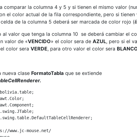
a comparar la columna 4 y 5 y si tienen el mismo valor (nu
n el color actual de la fila correspondiente, pero si tienen
a celda de la columna 5 deberá ser marcada de color rojo (
 al valor que tenga la columna 10 se deberá cambiar el co
 un valor de «
VENCIDO
» el color sera de
AZUL
, pero si el v
 el color sera
VERDE
, para otro valor el color sera
BLANCO
 nueva clase
FormatoTabla
que se extiende
ableCellRenderer.
bolivia.table;

awt.Color;

awt.Component;

.swing.JTable;

.swing.table.DefaultTableCellRenderer;

s://www.jc-mouse.net/

ouse
