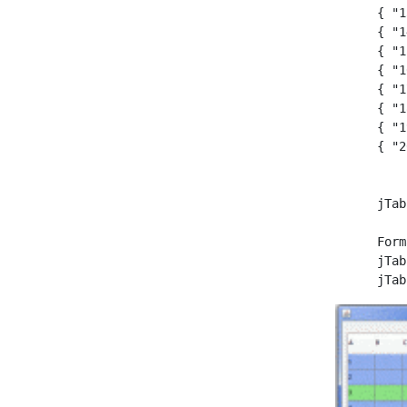
        { "1
        { "1
        { "1
        { "1
        { "1
        { "1
        { "1
        { "2
            
            
        jTab
        Form
        jTab
        jTab