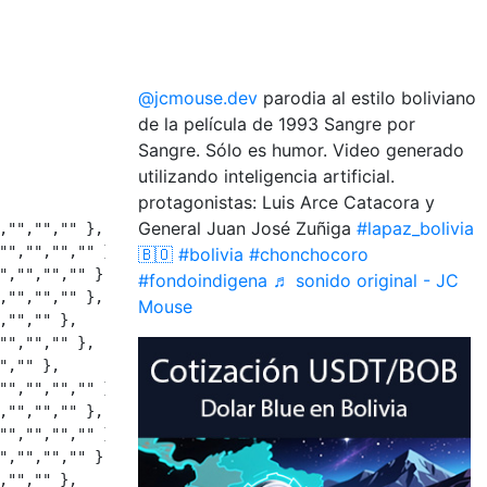
@jcmouse.dev
parodia al estilo boliviano
de la película de 1993 Sangre por
Sangre. Sólo es humor. Video generado
utilizando inteligencia artificial.
protagonistas: Luis Arce Catacora y
General Juan José Zuñiga
#lapaz_bolivia
,"","","" },

"","","","" },

🇧🇴
#bolivia
#chonchocoro
","","","" },        

#fondoindigena
♬ sonido original - JC
,"","","" },

Mouse
"","" },

"","","" },

,"" },

"","","","" },

,"","","" },

"","","","" },

","","","" },

"","" },
