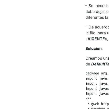
– Se necesit
debe dejar co
diferentes l
– De acuerdo
la fila, para
«
VIGENTE
«,
Solución
:
Creamos una
de
DefaultT
package org.
import java.
import java.
import javax
import javax
/**

 * @web http
 * @author M