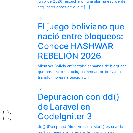
junio de 2026, escucharon una alarma estridente
segundos antes de que el[...]
⇨
El juego boliviano que
nació entre bloqueos:
Conoce HASHWAR
REBELIÓN 2026
Mientras Bolivia enfrentaba semanas de bloqueos
que paralizaron al país, un innovador boliviano
transformó esa situación[...]
⇨
Depuracion con dd()
de Laravel en
) );

CodeIgniter 3
) );

dd() (Dump and Die o Volcar y Morir) es una de
las funciones auxiliares de depuración más