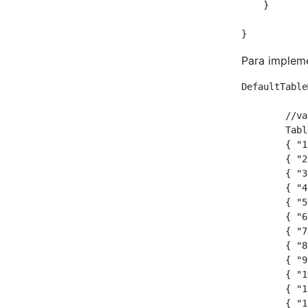
    }

}
Para impleme
DefaultTable
        //va
        Tabl
        { "1
        { "2
        { "3
        { "4
        { "5
        { "6
        { "7
        { "8
        { "9
        { "1
        { "1
        { "1