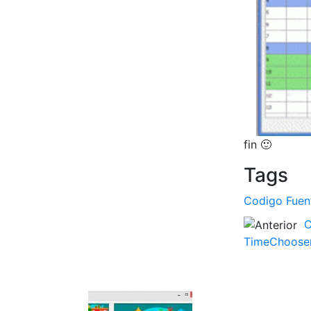
fin 🙂
Tags
Codigo Fuen
C
TimeChooser