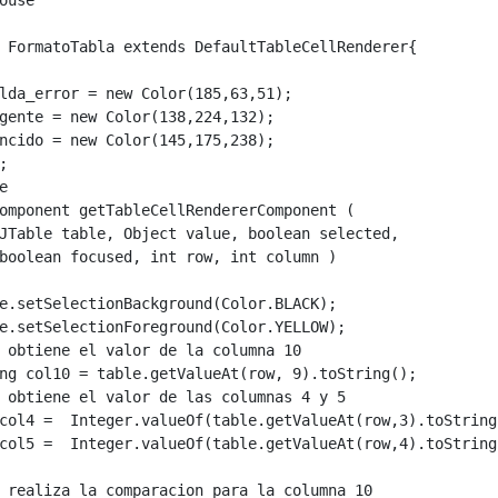
 FormatoTabla extends DefaultTableCellRenderer{

lda_error = new Color(185,63,51);

gente = new Color(138,224,132);

ncido = new Color(145,175,238);





omponent getTableCellRendererComponent ( 

JTable table, Object value, boolean selected, 

boolean focused, int row, int column )



e.setSelectionBackground(Color.BLACK);

e.setSelectionForeground(Color.YELLOW);

 obtiene el valor de la columna 10

ng col10 = table.getValueAt(row, 9).toString();

 obtiene el valor de las columnas 4 y 5

col4 =  Integer.valueOf(table.getValueAt(row,3).toString(
col5 =  Integer.valueOf(table.getValueAt(row,4).toString(
 realiza la comparacion para la columna 10
