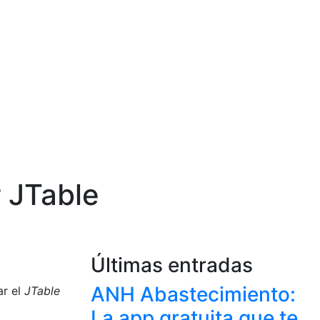
r JTable
Últimas entradas
ANH Abastecimiento:
ar el
JTable
La app gratuita que te