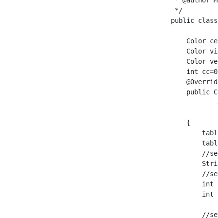
 */

public class
    Color ce
    Color vi
    Color ve
    int cc=0;
    @Override
    public C
            
            
    {        
        tabl
        tabl
        //se
        Stri
        //se
        int 
        int 
        //se