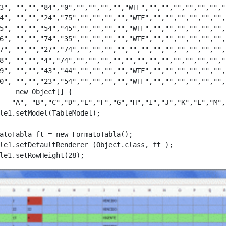
3", "","","84","0","","","","","WTF","","","","","","","
4", "","","24","75","","","","","WTF","","","","","","",
5", "","","54","45","","","","","WTF","","","","","","",
6", "","","74","35","","","","","WTF","","","","","","",
7", "","","27","74","","","","","","","","","","","","","
8", "","","4","74","","","","","","","","","","","","",""
9", "","","43","44","","","","","WTF","","","","","","",
0", "","","23","54","","","","","WTF","","","","","","",
    new Object[] {

   "A", "B","C","D","E","F","G","H","I","J","K","L","M",
le1.setModel(TableModel);

atoTabla ft = new FormatoTabla();        

le1.setDefaultRenderer (Object.class, ft );

le1.setRowHeight(28);