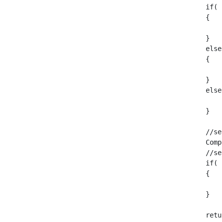
        if( 
        {   
            
        }

        else
        {

            
        }

        else{
            
        }

        //se
        Comp
        //se
        if( 
        {   

            
        }   
        retu