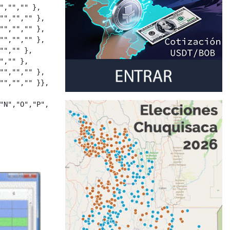
","","" },

"","","" },

"","","" },

"","","" },

","" },

,"" },

"","","" },

"","","" }}, 

"N","O","P","Q","R","S" });
