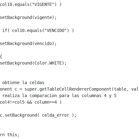
col10.equals("VIGENTE") )

         

setBackground(vigente);            

 if( col10.equals("VENCIDO") )

setBackground(vencido); 



setBackground(Color.WHITE);

 obtiene la celdas

onent c = super.getTableCellRendererComponent(table, val
 realiza la comparacion para las columnas 4 y 5 

col4!=col5 && column==4 )

c.setBackground( celda_error );

   

rn this;
